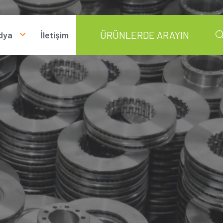
dya
İletişim
otoğraflar
ideolar
ndirmeler
aberler