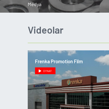
Medya
Videolar
Frenka Promotion Film
OYNAT