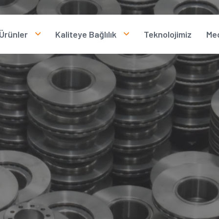
Ürünler
Kaliteye Bağlılık
Teknolojimiz
Me
Fren Diskleri
Kalite Politikamız
F
n Korunması
Fren Kampanaları
İnsan Kaynakları
V
Kalite Sertifikalarımız
İ
H