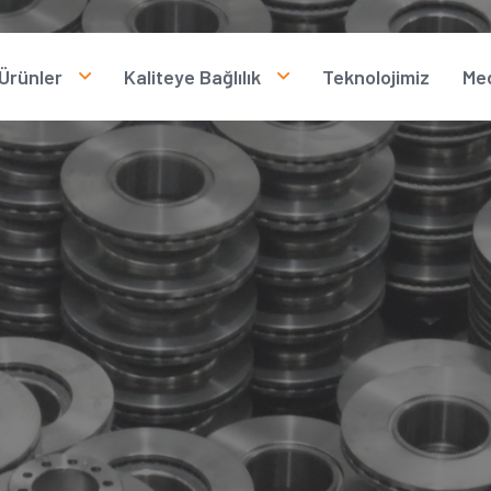
Ürünler
Kaliteye Bağlılık
Teknolojimiz
Me
Fren Diskleri
Kalite Politikamız
F
n Korunması
Fren Kampanaları
İnsan Kaynakları
V
Kalite Sertifikalarımız
İ
H