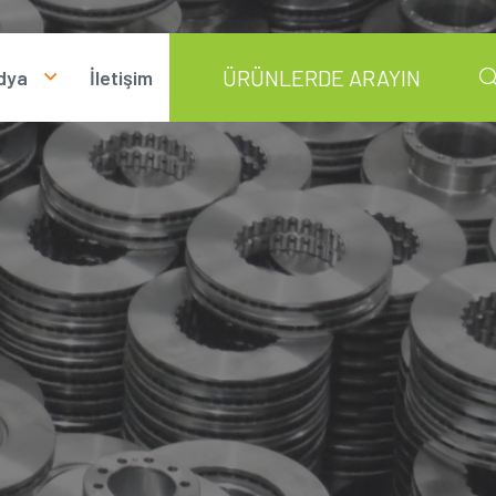
dya
İletişim
otoğraflar
ideolar
ndirmeler
aberler