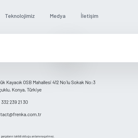
Teknolojimiz
Medya
İletişim
ük Kayacık OSB Mahallesi 412 No´lu Sokak No:3
çuklu, Konya, Türkiye
 332 239 21 30
tact@frenka.com.tr
al parçaların taklidi olduğu anlamına gelmez.