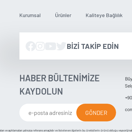
Kurumsal
Ürünler
Kaliteye Bağlılık
BIZI TAKIP EDIN
HABER BÜLTENİMİZE
Büy
Sel
KAYDOLUN
+90
con
GÖNDER
arı ve açıklamaları yalnızca referans amaçlıdır ve listelenen öğelerin bu üreticilerin ürünü olduğu veya orijin