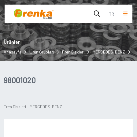
TR
English
Ürünler
Turkish
Anasayfa
Ürün Grupları
Fren Diskleri
MERCEDES-BENZ
9
98001020
Fren Diskleri - MERCEDES-BENZ