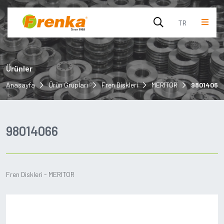
TR
English
Ürünler
Turkish
Anasayfa
Ürün Grupları
Fren Diskleri
MERITOR
98014066
98014066
Fren Diskleri - MERITOR