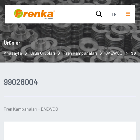
TR
English
Ürünler
Turkish
Anasayfa
Ürün Grupları
Fren Kampanaları
DAEWOO
990
99028004
Fren Kampanaları - DAEWOO