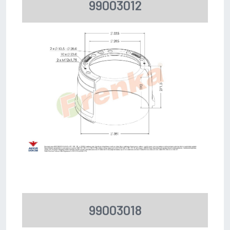
99003012
99003018