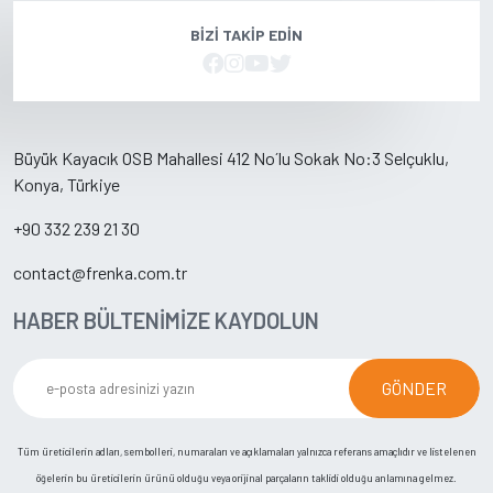
BIZI TAKIP EDIN
Büyük Kayacık OSB Mahallesi 412 No´lu Sokak No:3 Selçuklu,
Konya, Türkiye
+90 332 239 21 30
contact@frenka.com.tr
HABER BÜLTENİMİZE KAYDOLUN
GÖNDER
Tüm üreticilerin adları, sembolleri, numaraları ve açıklamaları yalnızca referans amaçlıdır ve listelenen
öğelerin bu üreticilerin ürünü olduğu veya orijinal parçaların taklidi olduğu anlamına gelmez.